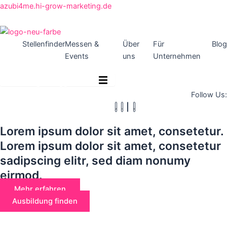
Zum
azubi4me.hi-grow-marketing.de
Inhalt
springen
Stellenfinder
Messen &
Über
Für
Blog
Events
uns
Unternehmen
Hamburger Toggle Menu
Follow Us:
Lorem ipsum dolor sit amet, consetetur.
Lorem ipsum dolor sit amet, consetetur
sadipscing elitr, sed diam nonumy
eirmod.
Mehr erfahren
Ausbildung finden