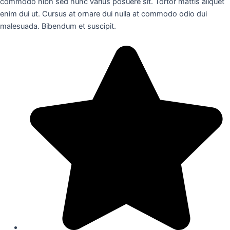
commodo nibh sed nunc varius posuere sit. Tortor mattis aliquet
enim dui ut. Cursus at ornare dui nulla at commodo odio dui
malesuada. Bibendum et suscipit.